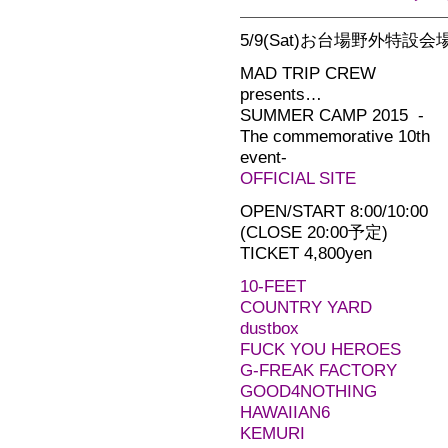
5/9(Sat)お台場野外特設
MAD TRIP CREW
presents…
SUMMER CAMP 2015 -
The commemorative 10th
event-
OFFICIAL SITE
OPEN/START 8:00/10:00
(CLOSE 20:00予定)
TICKET 4,800yen
10-FEET
COUNTRY YARD
dustbox
FUCK YOU HEROES
G-FREAK FACTORY
GOOD4NOTHING
HAWAIIAN6
KEMURI