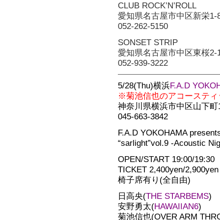
CLUB ROCK’N’ROLL
愛知県名古屋市中区新栄1-8-
052-262-5150
SONSET STRIP
愛知県名古屋市中区東桜2-18
052-939-3222
5/28(Thu)横浜
F.A.D YOKO
※菊池信也のアコースティ
神奈川県横浜市中区山下町16
045-663-3842
F.A.D YOKOHAMA presen
“sarlight”vol.9 -Acoustic Nig
OPEN/START 19:00/19:30
TICKET 2,400yen/2,900yen
椅子席有り(全自由)
日高央(
THE STARBEMS
)
安野勇太(
HAWAIIAN6
)
菊池信也(OVER ARM THR