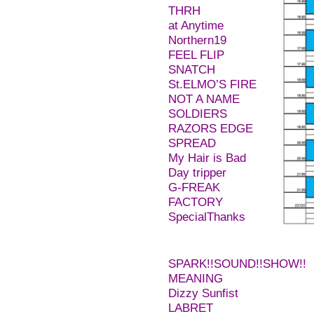
THRH
at Anytime
Northern19
FEEL FLIP
SNATCH
St.ELMO’S FIRE
NOT A NAME
SOLDIERS
RAZORS EDGE
SPREAD
My Hair is Bad
Day tripper
G-FREAK
FACTORY
SpecialThanks
SPARK!!SOUND!!SHOW!!
MEANING
Dizzy Sunfist
LABRET