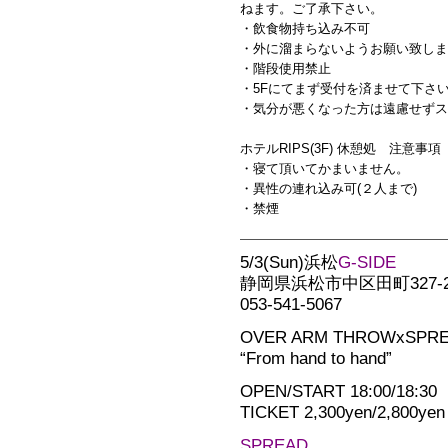
ねます。ご了承下さい。
・飲食物持ち込み不可
・外に溜まらないようお願い致しま
・階段使用禁止
・5Fにてまず受付を済ませて下さ
・気分が悪くなった方は遠慮せずス
ホテルRIPS(3F) 休憩処 注意事項
・寝て頂いてかまいません。
・異性の連れ込み可(２人まで)
・禁煙
5/3(Sun)浜松
G-SIDE
静岡県浜松市中区田町327-2
053-541-5067
OVER ARM THROWxSPREA
“From hand to hand”
OPEN/START 18:00/18:30
TICKET 2,300yen/2,800yen
SPREAD