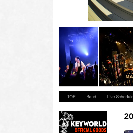
 “OVER ARMY”
2023.11.23 BAY HALL “OVER ARMY”
TOP
Band
Live Schedul
2