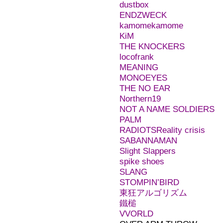
dustbox
ENDZWECK
kamomekamome
KiM
THE KNOCKERS
locofrank
MEANING
MONOEYES
THE NO EAR
Northern19
NOT A NAME SOLDIERS
PALM
RADIOTS
Reality crisis
SABANNAMAN
Slight Slappers
spike shoes
SLANG
STOMPIN’BIRD
東狂アルゴリズム
鐵槌
VVORLD