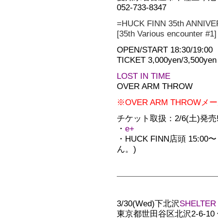
052-733-8347
=HUCK FINN 35th ANNIV
[35th Various encounter #1]
OPEN/START 18:30/19:00
TICKET 3,000yen/3,500yen
LOST IN TIME
OVER ARM THROW
※OVER ARM THRO
チケット取扱：2/6(土)発売!!
・
e+
・HUCK FINN店頭 15
ん。)
3/30(Wed)下北沢
SHELTER
東京都世田谷区北沢2-6-10