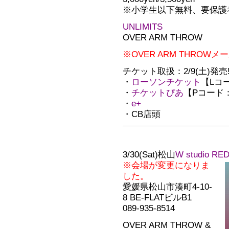
※小学生以下無料、要保護
UNLIMITS
OVER ARM THROW
※OVER ARM THRO
チケット取扱：2/9(土)発売!!
・
ローソンチケット
【Lコー
・
チケットぴあ
【Pコード：1
・
e+
・CB店頭
3/30(Sat)松山
W studio RE
※会場が変更になりま
した。
愛媛県松山市湊町4-10-
8 BE-FLATビルB1
089-935-8514
OVER ARM THROW &