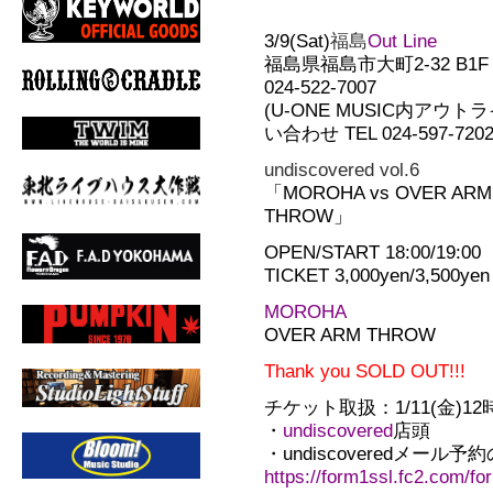
3/9(Sat)
福島
Out Line
福島県福島市大町2-32 B1F
024-522-7007
(U-ONE MUSIC内アウト
い合わせ TEL 024-597-7202
undiscovered vol.6
「MOROHA vs OVER ARM
THROW」
OPEN/START 18:00/19:00
TICKET 3,000yen/3,500yen
MOROHA
OVER ARM THROW
Thank you SOLD OUT!!!
チケット取扱：1/11(金)12
・
undiscovered
店頭
・undiscoveredメール予
https://form1ssl.fc2.com/