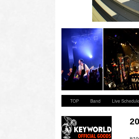
 “OVER ARMY”
2023.11.23 BAY HALL “OVER ARMY”
TOP
Band
Live Schedul
20
8/