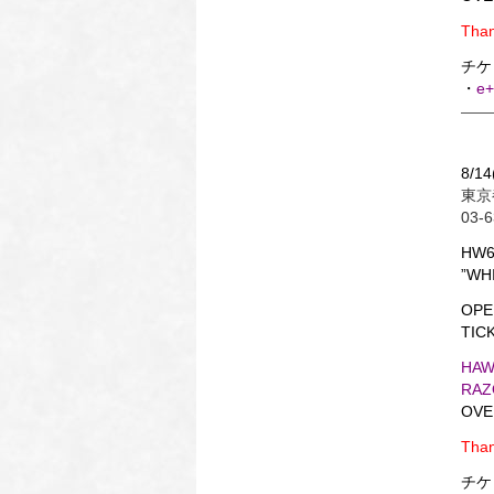
Than
チケッ
・
e+
8/14
東京
03-6
HW6
”WH
OPE
TICK
HAW
RAZ
OVE
Than
チケッ