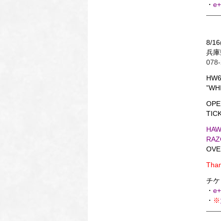
・
e+
8/16
兵庫
078-
HW6
”WH
OPE
TICK
HAW
RAZ
OVE
Than
チケッ
・
e+
・
※