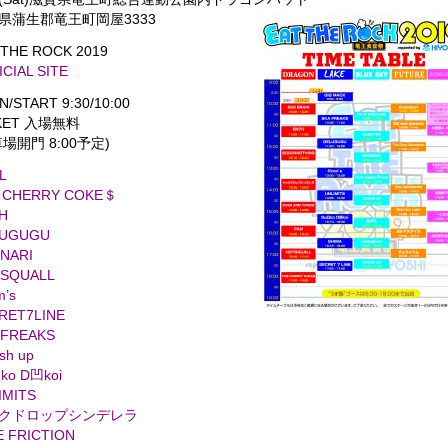
県蒲生郡竜王町岡屋3333
 THE ROCK 2019
ICIAL SITE
N/START 9:30/10:00
KET 入場無料
場開門 8:00予定)
L
 CHERRY COKE＄
H
UGUGU
NARI
SQUALL
m’s
RET7LINE
 FREAKS
sh up
ko D凹koi
IMITS
クドロップシンデレラ
E FRICTION