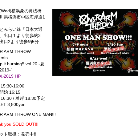
21(Wed)横浜象の鼻桟橋
川県横浜市中区海岸通1
とみらい線「日本大通
」出口１より徒歩約3
出口2より徒歩約5分
R ARM THROW
ents
p it burning!! vol.20 -夏
019-”
2019 HP
15:30-16:00
始 16:15
16:30 / 着岸 18:30予定
KET 3,800yen
R ARM THROW ONE MAN!!!
k you SOLD OUT!!!
ット取扱：発売中!!!