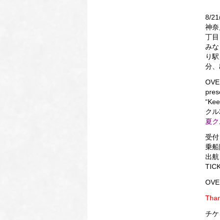
8/
神奈
丁目
みな
り駅
分、
OVE
pres
“Kee
クル2
夏クル
受付 
乗船開
出航 
TIC
OVE
Than
チケ