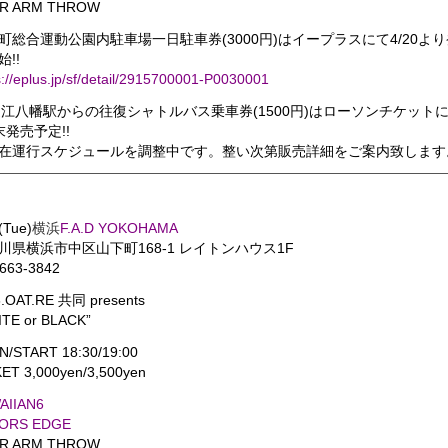
R ARM THROW
町総合運動公園内駐車場一日駐車券(3000円)はイープラスにて4/20より
!!
s://eplus.jp/sf/detail/2915700001-P0030001
近江八幡駅からの往復シャトルバス乗車券(1500円)はローソンチケット
末発売予定!!
在運行スケジュールを調整中です。整い次第販売詳細をご案内致します
(Tue)
横浜
F.A.D YOKOHAMA
川県横浜市中区山下町168-1 レイトンハウス1F
663-3842
.OAT.RE 共同 presents
ITE or BLACK”
N/START 18:30/19:00
ET 3,000yen/3,500yen
AIIAN6
ORS EDGE
R ARM THROW