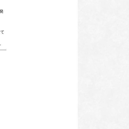
発
にて
。