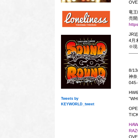
OVE
竜王
売開始
http
JR
4月
※現
8/13
神奈
045-
HW6
”WH
Tweets by
KEYWORLD_tweet
OPE
TICK
HAW
RAZ
OVE