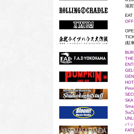
滋賀
EAT
OFF
OPE
TIC
(駐車
BUR
THE
ENT
GEL
GEN
HOT
Pim
SEC
SKA
Sma
Su凸
UNL
バッ
FAT