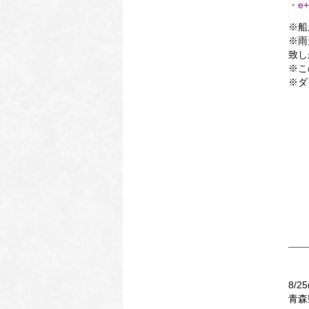
・
e+
※船
※雨
致し
※こ
※ダ
8/25
青森