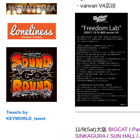
・vanvan V4店頭
Tweets by
KEYWORLD_tweet
11/9(Sat)大阪
BIGCAT
/
Pa
SINKAGURA
/
SUN HALL
/