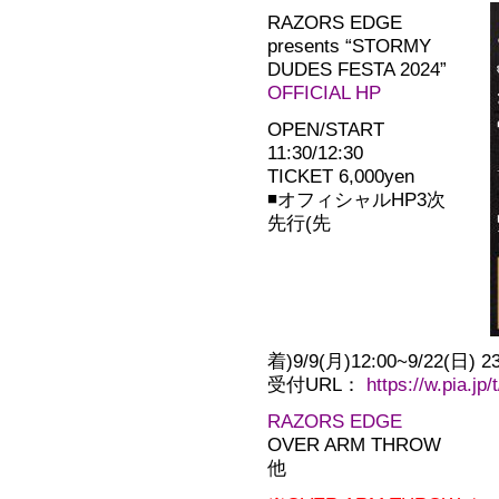
RAZORS EDGE
presents “STORMY
DUDES FESTA 2024”
OFFICIAL HP
OPEN/START
11:30/12:30
TICKET 6,000yen
◾️オフィシャルHP3次
先行(先
着)9/9(月)12:00~9/22(日) 23
受付URL：
https://w.pia.j
RAZORS EDGE
OVER ARM THROW
他