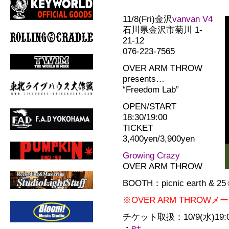
11/8(Fri)金沢
vanvan V4
石川県金沢市菊川 1-
21-12
076-223-7565
OVER ARM THROW
presents…
“Freedom Lab”
OPEN/START
18:30/19:00
TICKET
3,400yen/3,900yen
Growing Crazy
OVER ARM THROW
BOOTH：picnic earth & 2
※OVER ARM THRO
チケット取扱：10/9(水)19
・
e+