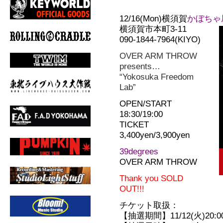
12/16(Mon)横須賀
かぼちゃ
横須賀市本町3-11
090-1844-7964(KIYO)
OVER ARM THROW
presents…
“Yokosuka Freedom
Lab”
OPEN/START
18:30/19:00
TICKET
3,400yen/3,900yen
39degrees
OVER ARM THROW
Thank you SOLD
OUT!!!
チケット取扱：
【抽選期間】11/12(火)20:00〜