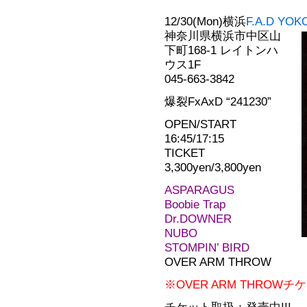
12/30(Mon)横浜
F.A.D YO
神奈川県横浜市中区山
下町168-1 レイトンハ
ウス1F
045-663-3842
爆裂FxAxD “241230”
OPEN/START
16:45/17:15
TICKET
3,300yen/3,800yen
ASPARAGUS
Boobie Trap
Dr.DOWNER
NUBO
STOMPIN’ BIRD
OVER ARM THROW
※OVER ARM THRO