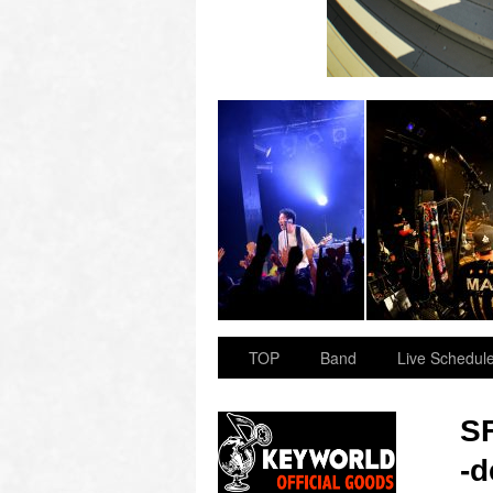
 “OVER ARMY”
2023.11.23 BAY HALL “OVER ARMY”
TOP
Band
Live Schedul
SF
-d