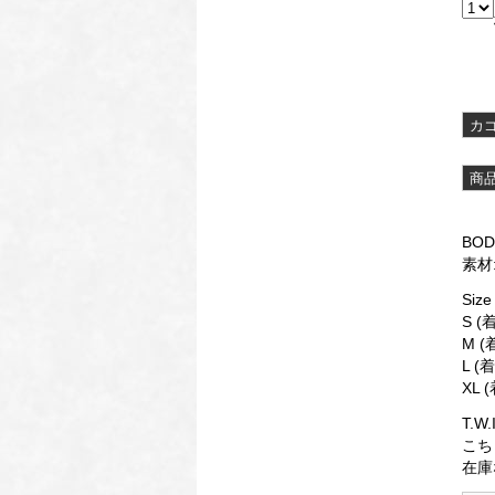
BO
素材
Si
S 
M (
L (
XL 
T.W
こち
在庫