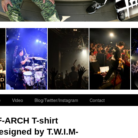
e
Video
Blog/Twitter/Instagram
Contact
-ARCH T-shirt
esigned by T.W.I.M-