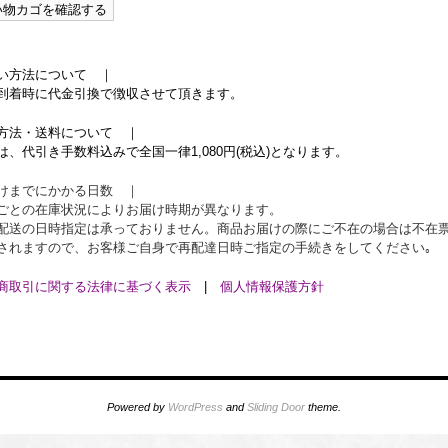
い方法について ｜
到着時に代金引換で徴収させて頂きます。
方法・送料について ｜
は、代引き手数料込みで全国一律1,080円(税込)となります。
けまでにかかる日数 ｜
ごとの在庫状況によりお届け時期が異なります。
配送の日時指定は承っておりません。商品お届けの際にご不在の場合は不在
されますので、お客様ご自身で再配達日時ご指定の手続きをしてください｡
商取引に関する法律に基づく表示
|
個人情報保護方針
Powered by
WordPress
and
Sliding Door
theme.