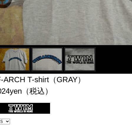
F-ARCH T-shirt（GRAY）
,024yen（税込）