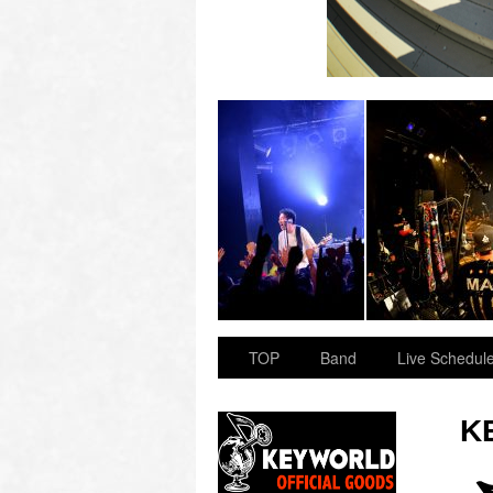
 “OVER ARMY”
2023.11.23 BAY HALL “OVER ARMY”
TOP
Band
Live Schedul
K