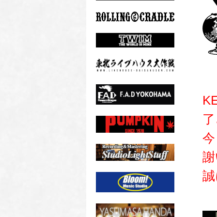
K
了
今
謝
誠